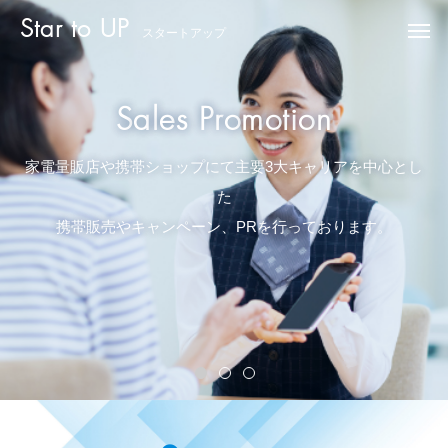
Star to UP
スタートアップ
S
a
l
e
s
P
r
o
m
o
t
i
o
n
家電量販店や携帯ショップにて主要3大キャリアを中心とし
た
携帯販売やキャンペーン、PRを行っております。