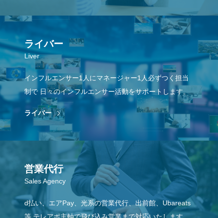
ライバー
Liver
インフルエンサー1人にマネージャー1人必ずつく担当
制で
日々のインフルエンサー活動をサポートします。
ライバー
営業代行
Sales Agency
d払い、エアPay、光系の営業代行、出前館、Ubareats
等
テレアポ主軸で飛び込み営業まで対応いたします。