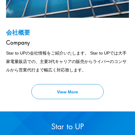
会社概要
お問い合わせ
プライバシーポリシー
Company
Contact
Privacy Policy
Star to UPの会社情報をご紹介いたします。
Star to UPのお問い合わせ・ご予約を受け付けいたします。
Star to UPは、以下のとおり個人情報保護方針を定め、個人情報
Star to UPでは大手
大手
家電量販店での、主要3代キャリアの販売からライバーのコンサ
家電量販店での、主要3代キャリアの販売からライバーのコンサ
保護の仕組みを構築し、全従業員に個人情報保護の重要性の認識
ルから営業代行まで幅広く対応致します。
ルから営業代行に関するお悩みをお持ちの方はお気軽にお問い合
と取組みを徹底させることにより、個人情報の保護を推進致しま
わせください。
す。
View More
View More
View More
Star to UP